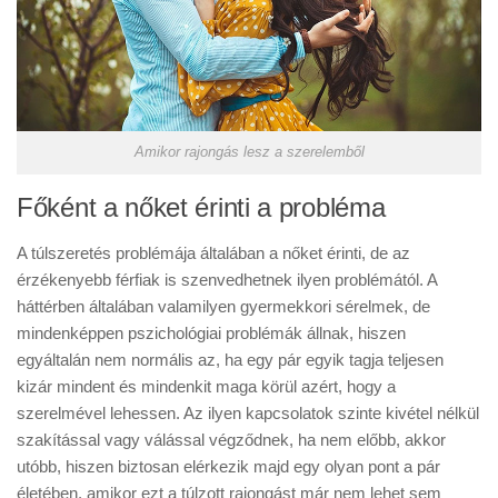
Amikor rajongás lesz a szerelemből
Főként a nőket érinti a probléma
A túlszeretés problémája általában a nőket érinti, de az
érzékenyebb férfiak is szenvedhetnek ilyen problémától. A
háttérben általában valamilyen gyermekkori sérelmek, de
mindenképpen pszichológiai problémák állnak, hiszen
egyáltalán nem normális az, ha egy pár egyik tagja teljesen
kizár mindent és mindenkit maga körül azért, hogy a
szerelmével lehessen. Az ilyen kapcsolatok szinte kivétel nélkül
szakítással vagy válással végződnek, ha nem előbb, akkor
utóbb, hiszen biztosan elérkezik majd egy olyan pont a pár
életében, amikor ezt a túlzott rajongást már nem lehet sem