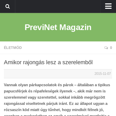
Kezdőlap
PreviNet Magazin
Egészség
Betegség
Életmód
ÉLETMÓD
0
Amikor rajongás lesz a szerelemből
2015-11-07
Vannak olyan párkapcsolatok és párok – általában a tipikus
papucsférjek és répafeleségek ilyenek –, akik már nem is
szerelemmel vagy szeretettel, sokkal inkább megrögzött
rajongással viseltetnek párjuk iránt. Ez az állapot ugyan a
rózsaszín köd miatt úgy tűnhet, hogy mindkét félnek jó,
azonban a gyakorlatban az egyik a szerelmével megfojtja a