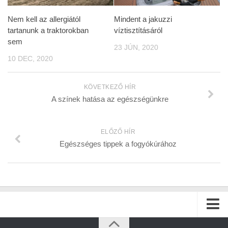
Nem kell az allergiától
Mindent a jakuzzi
tartanunk a traktorokban
víztisztításáról
sem
23 JÚN, 2020
10 DEC, 2020
KÖVETKEZŐ HÍR
A színek hatása az egészségünkre
ELŐZŐ HÍR
Egészséges tippek a fogyókúrához
Kezdőlap