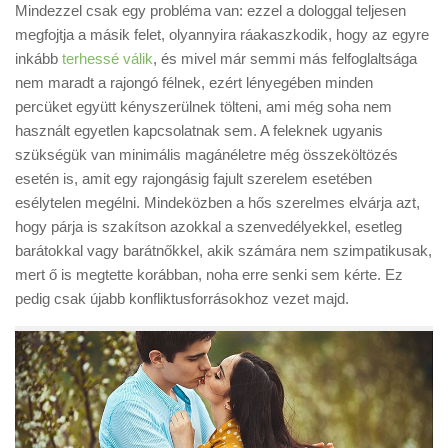
Mindezzel csak egy probléma van: ezzel a dologgal teljesen
megfojtja a másik felet, olyannyira ráakaszkodik, hogy az egyre
inkább
terhessé válik
, és mivel már semmi más felfoglaltsága
nem maradt a rajongó félnek, ezért lényegében minden
percüket együtt kényszerülnek tölteni, ami még soha nem
használt egyetlen kapcsolatnak sem. A feleknek ugyanis
szükségük van minimális magánéletre még összeköltözés
esetén is, amit egy rajongásig fajult szerelem esetében
esélytelen megélni. Mindeközben a hős szerelmes elvárja azt,
hogy párja is szakítson azokkal a szenvedélyekkel, esetleg
barátokkal vagy barátnőkkel, akik számára nem szimpatikusak,
mert ő is megtette korábban, noha erre senki sem kérte. Ez
pedig csak újabb konfliktusforrásokhoz vezet majd.