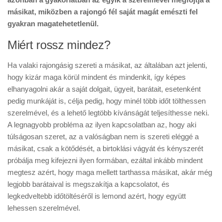
másikat, miközben a rajongó fél saját magát emészti fel
gyakran magatehetetlenül.
Miért rossz mindez?
Ha valaki rajongásig szereti a másikat, az általában azt jelenti,
hogy kizár maga körül mindent és mindenkit, így képes
elhanyagolni akár a saját dolgait, ügyeit, barátait, esetenként
pedig munkáját is, célja pedig, hogy minél több időt tölthessen
szerelmével, és a lehető legtöbb kívánságát teljesíthesse neki.
A legnagyobb probléma az ilyen kapcsolatban az, hogy aki
túlságosan szeret, az a valóságban nem is szereti eléggé a
másikat, csak a kötődését, a birtoklási vágyát és kényszerét
próbálja meg kifejezni ilyen formában, ezáltal inkább mindent
megtesz azért, hogy maga mellett tarthassa másikat, akár még
legjobb barátaival is megszakítja a kapcsolatot, és
legkedveltebb időtöltéséről is lemond azért, hogy együtt
lehessen szerelmével.