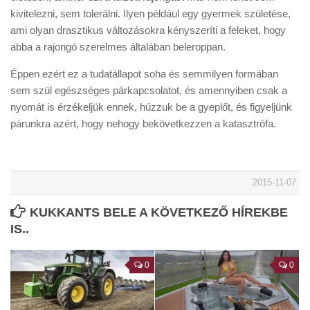
kivitelezni, sem tolerálni. Ilyen például egy gyermek születése,
ami olyan drasztikus változásokra kényszeríti a feleket, hogy
abba a rajongó szerelmes általában beleroppan.
Éppen ezért ez a tudatállapot soha és semmilyen formában
sem szül egészséges párkapcsolatot, és amennyiben csak a
nyomát is érzékeljük ennek, húzzuk be a gyeplőt, és figyeljünk
párunkra azért, hogy nehogy bekövetkezzen a katasztrófa.
2015-11-07
KUKKANTS BELE A KÖVETKEZŐ HÍREKBE
IS..
0
0