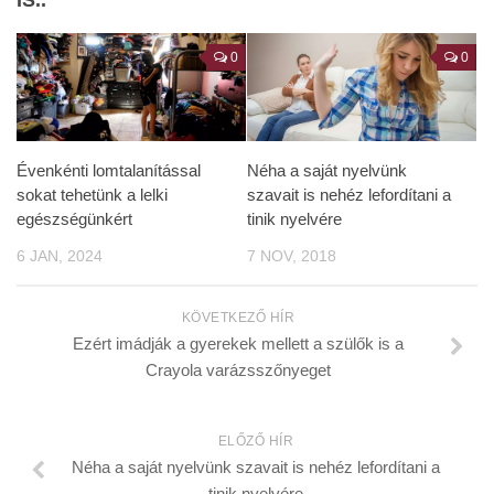
0
0
Évenkénti lomtalanítással
Néha a saját nyelvünk
sokat tehetünk a lelki
szavait is nehéz lefordítani a
egészségünkért
tinik nyelvére
6 JAN, 2024
7 NOV, 2018
KÖVETKEZŐ HÍR
Ezért imádják a gyerekek mellett a szülők is a
Crayola varázsszőnyeget
ELŐZŐ HÍR
Néha a saját nyelvünk szavait is nehéz lefordítani a
tinik nyelvére