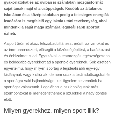
gyakorlatokat és az oviban is számtalan mozgásformát
sajátítanak majd el a csöppségek. Később az általános
iskolában és a középiskolában pedig a felesleges energiák
leadására is megfelelő egy iskola utáni tevékenység, ahol
mindenki a saját maga számára legideálisabb sportot
űzheti.
A sport örömet okoz, felszabadulttá tesz, erősíti az izmokat és
az immunrendszert, elősegíti a közösségépítést, a barátkozást
és önbizalmat is ad. Egyszóval, a testmozgás egészségesebb
és boldogabb gyerekkort ad a sportoló gyereknek. Sok esetben
egyértelmű, hogy milyen sportág a legideálisabb egy-egy
kislánynak vagy kisfiúnak, de nem csak a testi adottságokat és
a sportágra való hajlandóságot kell figyelembe vennünk ha
sportágat választunk. Legalábbis a pszichológusok más
szempontokat is mérlegeltetnének a szülőkkel a nagy döntés
előtt.
Milyen gyerekhez, milyen sport illik?