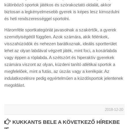
különböző sportok játékos és szórakoztató oldalát, akkor
biztosan a legkényelmesebb gyerek is képes lesz kimozdulni
és heti rendszerességgel sportolni.
Háromféle sportkategóriát javasolnak a szakértők, a gyerek
személyiségétől függően. Azok számára, akik félénkek,
visszahúzódók és nehezen barátkoznak, ideális sportterület
lehet az olyan labdával végzett játék, mint foci, a kosárlabda
vagy éppen a röplabda. A szétszórt és hiperaktív gyerekek
számára viszont az olyan, küzdeni tanító atlétikai sportok a
megfelelőek, mint a futás, az úszás vagy a kerékpár. Az
indulatkezelésre pedig egyértelműen a küzdősportok jelentenek
megoldást.
2018-12-20
KUKKANTS BELE A KÖVETKEZŐ HÍREKBE
IS..