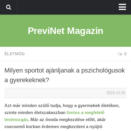
Kezdőlap
PreviNet Magazin
Egészség
Betegség
Életmód
ÉLETMÓD
0
Milyen sportot ajánljanak a pszichológusok
a gyerekeknek?
2018-12-20
Azt már minden szülő tudja, hogy a gyermekek életében,
szinte minden életszakaszban
fontos a megfelelő
testmozgás
. Már az óvoda megkezdése előtt, akár
csecsemő korban érdemes megkezdeni a nyújtó