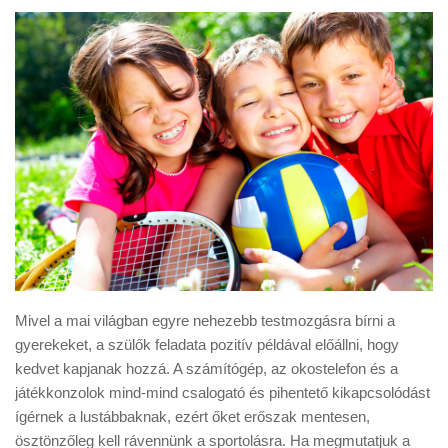
Mivel a mai világban egyre nehezebb testmozgásra bírni a
gyerekeket, a szülők feladata pozitív példával előállni, hogy
kedvet kapjanak hozzá. A számítógép, az okostelefon és a
játékkonzolok mind-mind csalogató és pihentető kikapcsolódást
ígérnek a lustábbaknak, ezért őket erőszak mentesen,
ösztönzőleg kell rávennünk a sportolásra. Ha megmutatjuk a