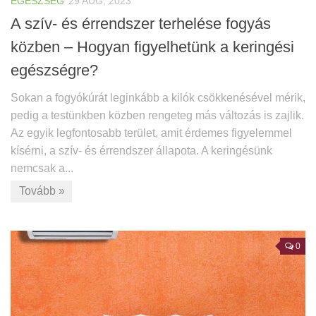
EGÉSZSÉG
29 AUG, 2023
A szív- és érrendszer terhelése fogyás
közben – Hogyan figyelhetünk a keringési
egészségre?
Sokan a fogyókúrát leginkább a kilók csökkenésével mérik,
pedig a testünkben közben rengeteg más változás is zajlik.
Az egyik legfontosabb terület, amit érdemes figyelemmel
kísérni, a szív- és érrendszer állapota. A keringésünk
nemcsak a...
Tovább »
0