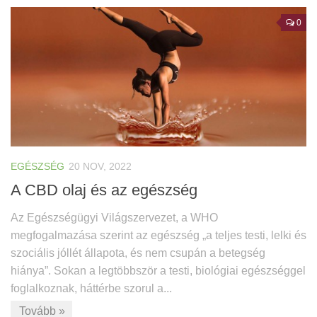
0
EGÉSZSÉG
20 NOV, 2022
A CBD olaj és az egészség
Az Egészségügyi Világszervezet, a WHO
megfogalmazása szerint az egészség „a teljes testi, lelki és
szociális jóllét állapota, és nem csupán a betegség
hiánya”. Sokan a legtöbbször a testi, biológiai egészséggel
foglalkoznak, háttérbe szorul a...
Tovább »