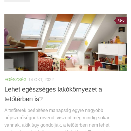
0
EGÉSZSÉG
14 OKT, 2022
Lehet egészséges lakókörnyezet a
tetőtérben is?
A tetőterek beépítése manapság egyre nagyobb
népszerűségnek örvend, viszont még mindig sokan
vannak, akik úgy gondolják, a tetőtérben nem lehet