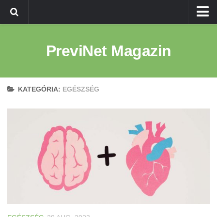
Kezdőlap
PreviNet Magazin
Egészség
Betegség
Életmód
KATEGÓRIA:
EGÉSZSÉG