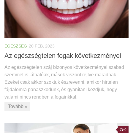
EGÉSZSÉG
20 FEB, 2023
Az egészségtelen fogak következményei
Az egészségtelen száj bizonyos következményei szabad
szemmel is láthatóak, mások viszont rejtve maradnak.
Ezeket csak akkor szoktuk észrevenni, amikor hirtelen
fájdalomra panaszkodunk, és gyanítani kezdjük, hogy
valami nincs rendben a fogainkkal.
Tovább »
0